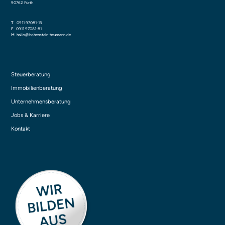
90762 Fürth
T
0911 97081-13
F
0911 97081-81
M
hallo@hohenstein-heumann.de
Steuerberatung
Immobilienberatung
Unternehmensberatung
Jobs & Karriere
Kontakt